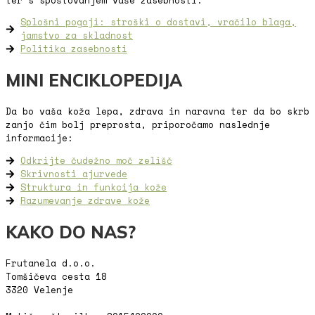
ter s spoštovanjem vaše zasebnosti.
Splošni pogoji: stroški o dostavi, vračilo blaga,
jamstvo za skladnost
Politika zasebnosti
MINI ENCIKLOPEDIJA
Da bo vaša koža lepa, zdrava in naravna ter da bo skrb
zanjo čim bolj preprosta, priporočamo naslednje
informacije:
Odkrijte čudežno moč zelišč
Skrivnosti ajurvede
Struktura in funkcija kože
Razumevanje zdrave kože
KAKO DO NAS?
Frutanela d.o.o.
Tomšičeva cesta 18
3320 Velenje