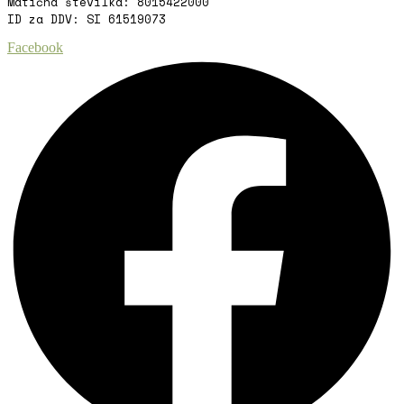
Matična številka: 8015422000
ID za DDV: SI 61519073
Facebook