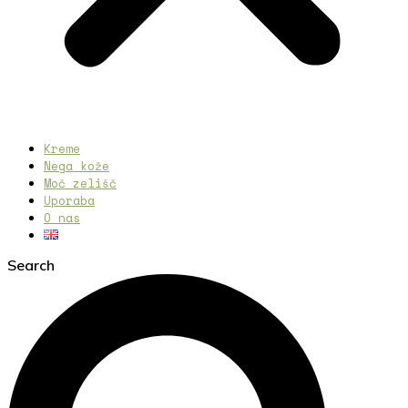
Kreme
Nega kože
Moč zelišč
Uporaba
O nas
Search