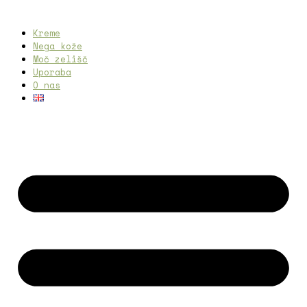
Kreme
Nega kože
Moč zelišč
Uporaba
O nas