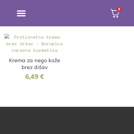
0
NEGA KOŽE
MOČ ZELIŠČ
Krema za nego kože
brez dišav
6,49
€