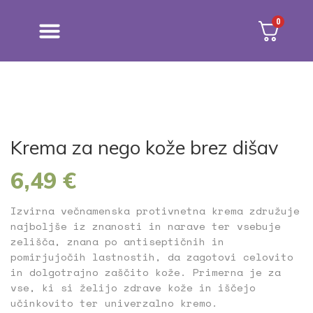
0
NEGA KOŽE
MOČ ZELIŠČ
Krema za nego kože brez dišav
6,49
€
Izvirna večnamenska protivnetna krema združuje
najboljše iz znanosti in narave ter vsebuje
zelišča, znana po antiseptičnih in
pomirjujočih lastnostih, da zagotovi celovito
in dolgotrajno zaščito kože. Primerna je za
vse, ki si želijo zdrave kože in iščejo
učinkovito ter univerzalno kremo.