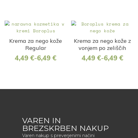
Krema za nego kože
Krema za nego kože z
Regular
vonjem po zeliščih
4,49
€
6,49
€
4,49
€
6,49
€
–
–
VAREN IN
BREZSKRBEN NAKUP
Varen nakup s preverjenimi načini