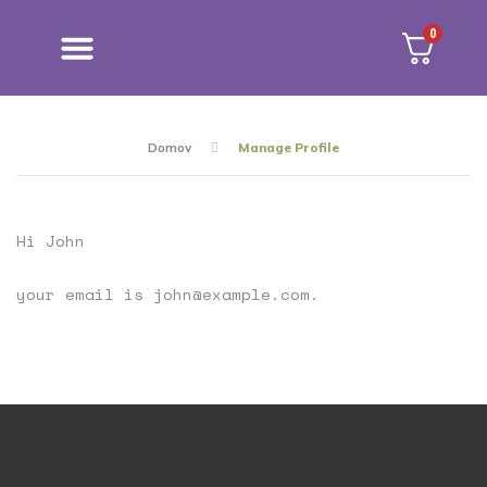
0
NEGA KOŽE
MOČ ZELIŠČ
Domov
Manage Profile
Hi
John
your email is
john@example.com
.